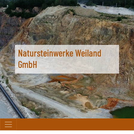
Natursteinwerke Weiland
GmbH