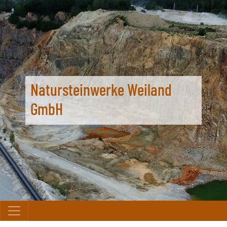
Natursteinwerke Weiland
GmbH