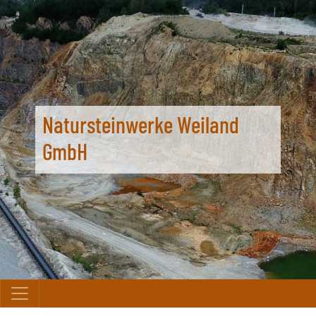
Natursteinwerke Weiland
GmbH